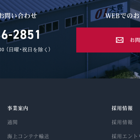
お問い合わせ
WEBでの
36-2851
お
8:00 （日曜・祝日を除く）
事業案内
採用情報
通関
採用情報
海上コンテナ輸送
採用エント