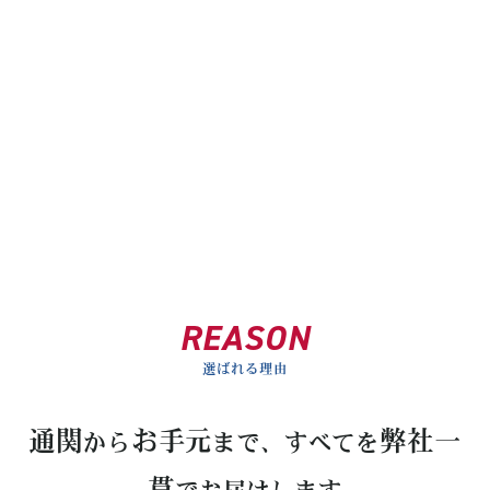
REASON
選ばれる理由
通関
お手元
弊社一
から
まで、
すべてを
貫