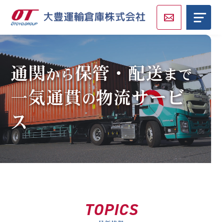
通関
保管・配送
から
まで
一気通貫
物流サービ
の
ス
TOPICS